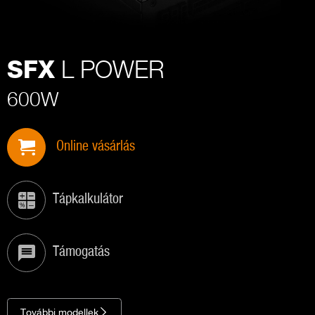
L POWER
SFX
600W
Online vásárlás
Tápkalkulátor
Támogatás
További modellek