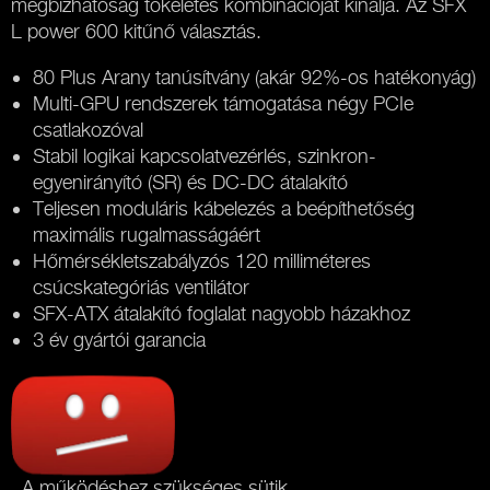
megbízhatóság tökéletes kombinációját kínálja. Az SFX
L power 600 kitűnő választás.
80 Plus Arany tanúsítvány (akár 92%-os hatékonyág)
Multi-GPU rendszerek támogatása négy PCIe
csatlakozóval
Stabil logikai kapcsolatvezérlés, szinkron-
egyenirányító (SR) és DC-DC átalakító
Teljesen moduláris kábelezés a beépíthetőség
maximális rugalmasságáért
Hőmérsékletszabályzós 120 milliméteres
csúcskategóriás ventilátor
SFX-ATX átalakító foglalat nagyobb házakhoz
3 év gyártói garancia
A működéshez szükséges sütik