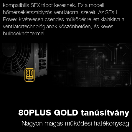
kompatibilis SFX tápot keresnek. Ez a modell
hőmérsékletszablyzós ventilátorral szerelt. Az SFX L
Power kivételesen csendes működésre lett kialakítva a
ventilátortechnológiának köszönhetően, és kevés
hulladékhőt termel.
80PLUS GOLD tanúsítvány
Nagyon magas működési hatékonyság