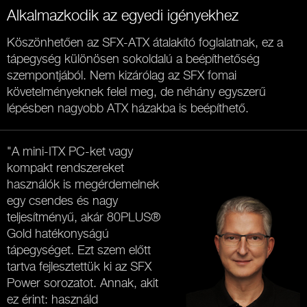
Alkalmazkodik az egyedi igényekhez
Köszönhetően az SFX-ATX átalakító foglalatnak, ez a
tápegység különösen sokoldalú a beépíthetőség
szempontjából. Nem kizárólag az
SFX fomai
követelményeknek felel meg, de néhány egyszerű
lépésben nagyobb ATX házakba is beépíthető.
"A mini-ITX PC-ket vagy
kompakt rendszereket
használók is megérdemelnek
egy csendes és nagy
teljesítményű, akár 80PLUS®
Gold hatékonyságú
tápegységet. Ezt szem előtt
tartva fejlesztettük ki az SFX
Power sorozatot. Annak, akit
ez érint: használd