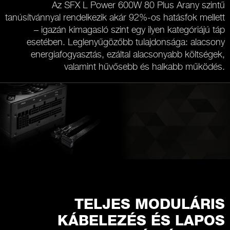
Az SFX L Power 600W 80 Plus Arany szintű
tanúsítvánnyal rendelkezik akár 92%-os hatásfok mellett
– igazán kimagasló szint egy ilyen kategóriájú táp
esetében. Leglenyűgözőbb tulajdonsága: alacsony
energiafogyasztás, ezáltal alacsonyabb költségek,
valamint hűvősebb és halkabb működés.
TELJES MODULÁRIS
KÁBELEZÉS ÉS LAPOS