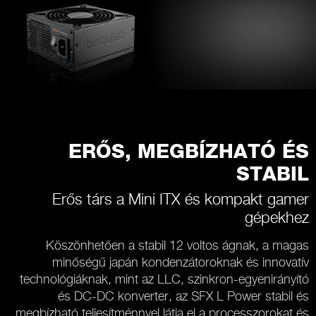
ERŐS, MEGBÍZHATÓ ÉS
STABIL
Erős társ a Mini ITX és kompakt gamer
gépekhez
Köszönhetően a stabil 12 voltos ágnak, a magas
minőségű japán kondenzátoroknak és innovatív
technológiáknak, mint az LLC, szinkron-egyenirányító
és DC-DC konverter, az SFX L Power stabil és
megbízható teljesítménnyel látja el a processzorokat és