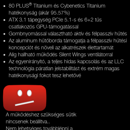
®
80 PLUS
Titanium és Cybenetics Titanium
hatékonyság (akár 95.57%)
ATX 3.1 tápegység PCIe 5.1-s és 6+2 tűs
csatlakozós GPU-támogatással
Gombnyomással választható aktív és félpasszív hűtés
Az alumínum hűtőborda támogatja a félpasszív hűtési
koncepciót és növeli az alkatrészek élettartamát
Alig hallható működés Silent Wings ventilátorral
Az egyenirányító, a teljes hidas kapcsolás és az LLC
technológia páratlan jelstabilitást és extrém magas
hatékonysági fokot tesz lehetővé
A működéshez szükséges sütik
nincsenek beállítva..
Nem lehetséges továbblépni a