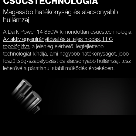
CSÚCSTECHNOLÓGIA
Magasabb hatékonyság és alacsonyabb
hullámzaj
A Dark Power 14 850W kimondottan csúcstechnológia.
Az aktív egyenirányítóval és a teljes hiodas, LLC
topológiával
a jelenleg elérhető, legfejlettebb
technológiát kínálja, ami nagyobb hatékonyságot, jobb
feszültség-szabályozást és alacsonyabb hullámzajt tesz
lehetővé a páratlanul stabil működés érdekében.