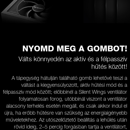
NYOMD MEG A GOMBOT!
Válts könnyedén az aktív és a félpasszív
hűtés között!
A tápegység hátulján található gomb lehetővé teszi a
váltást a kiegyensúlyozott, aktív hűtési mód és a
félpasszív mód között; előbbinél a Silent Wings ventilátor
folyamatosan forog, utóbbinál viszont a ventilátor
alacsony terhelés esetén megáll, és csak akkor indul el
újra, ha erőbb hűtésre van szükség az energiaigényebb
műveletekhez. Az utószellőztető beállítás a lehűlés után
rövid ideig, 2–5 percig forgásban tartja a ventilátort,