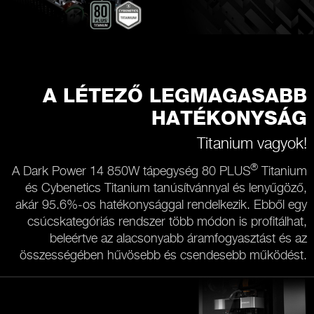
A LÉTEZŐ LEGMAGASABB
HATÉKONYSÁG
Titanium vagyok!
®
A Dark Power 14 850W tápegység 80 PLUS
Titanium
és Cybenetics Titanium tanúsítvánnyal és lenyűgöző,
akár 95.6%-os hatékonysággal rendelkezik. Ebből egy
csúcskategóriás rendszer több módon is profitálhat,
beleértve az alacsonyabb áramfogyasztást és az
összességében hűvösebb és csendesebb működést.