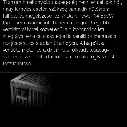
Titanium hatékonyságú tápegység nem termel sok hőt,
nagy terhelés esetén szükség van aktív hűtésre a
túlhevülés megelőzéséhez. A Dark Power 14 850W
tápot nem akármi hűti, hanem a be quiet! legjobb
ventilátora! Mivel közvetlenül a hűtőbordába lett
integrálva, ez a csúcskategóriás ventilátor immunis a
rezgésekre, és stabilan ül a helyén. A
hatpólusű
ventilátormotor
és a dinamikus folkyadékcsapágy
szuperhosszú élettartamot és minimális fogyasztást
tesz lehetővé.