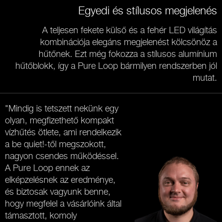
Egyedi és stílusos megjelenés
A teljesen fekete külső és a fehér LED világítás
kombinációja elegáns megjelenést kölcsönöz a
hűtőnek. Ezt még fokozza a stílusos alumínium
hűtőblokk, így a Pure Loop bármilyen rendszerben jól
mutat.
"Mindig is tetszett nekünk egy
olyan, megfizethető kompakt
vízhűtés ötlete, ami rendelkezik
a be quiet!-től megszokott,
nagyon csendes működéssel.
A Pure Loop ennek az
elképzelésnek az eredménye,
és biztosak vagyunk benne,
hogy megfelel a vásárlóink által
támasztott, komoly