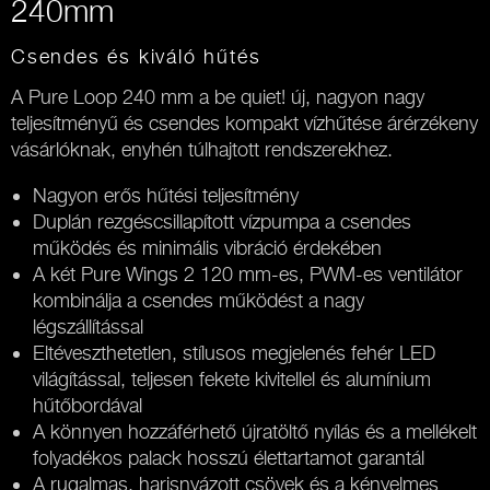
240mm
Csendes és kiváló hűtés
A Pure Loop 240 mm a be quiet! új, nagyon nagy
teljesítményű és csendes kompakt vízhűtése árérzékeny
vásárlóknak, enyhén túlhajtott rendszerekhez.
Nagyon erős hűtési teljesítmény
Duplán rezgéscsillapított vízpumpa a csendes
működés és minimális vibráció érdekében
A két Pure Wings 2 120 mm-es, PWM-es ventilátor
kombinálja a csendes működést a nagy
légszállítással
Eltéveszthetetlen, stílusos megjelenés fehér LED
világítással, teljesen fekete kivitellel és alumínium
hűtőbordával
A könnyen hozzáférhető újratöltő nyílás és a mellékelt
folyadékos palack hosszú élettartamot garantál
A rugalmas, harisnyázott csövek és a kényelmes