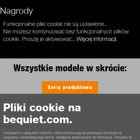
Nagrody
Funkcjonalne pliki cookie nie są ustawione..
Nie możesz kontynuować bez funkcjonalnych plików
cookie. Proszę je aktywować..
Więcej informacji
.
Wszystkie modele w skrócie:
Seria produktowa
Pliki cookie na
bequiet.com.
Kontakt
Warunki współpracy
Prywatność
Pliki cookie
Stopka
Korzystamy z usług stron trzecich, które przechowują lub pobierają informacje na
urządzeniu odwiedzającego stronę. Następnie przetwarzamy te informacje. Wszystko to