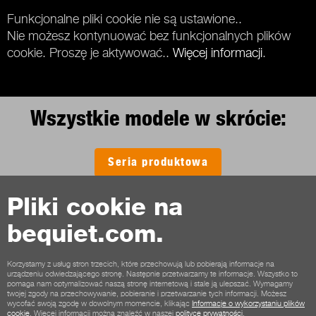
Funkcjonalne pliki cookie nie są ustawione..
Nie możesz kontynuować bez funkcjonalnych plików
cookie. Proszę je aktywować..
Więcej informacji
.
Wszystkie modele w skrócie:
Seria produktowa
Pliki cookie na
bequiet.com.
Kontakt
Warunki współpracy
Prywatność
Pliki cookie
Stopka
Korzystamy z usług stron trzecich, które przechowują lub pobierają informacje na
urządzeniu odwiedzającego stronę. Następnie przetwarzamy te informacje. Wszystko to
Ogólne warunki dla klientów sklepu
Zasady anulowania
pomaga nam optymalizować naszą stronę internetową i stale ją ulepszać. Wymagamy
twojej zgody na przechowywanie, pobieranie i przetwarzanie tych informacji. Możesz
Opcje płatności
Opcje wysyłki
wycofać swoją zgodę w dowolnym momencie, klikając
Informacje o wykorzystaniu plików
cookie
. Więcej informacji można znaleźć w naszej
polityce prywatności
.