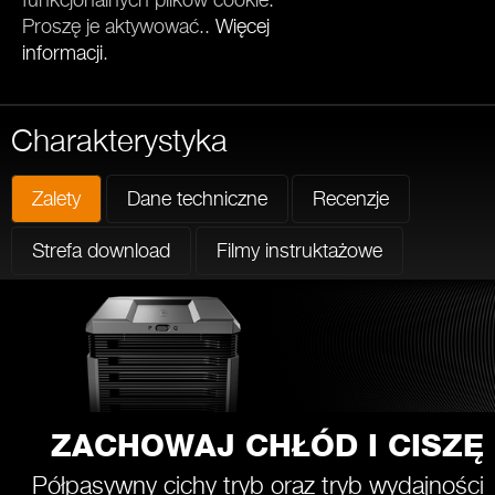
funkcjonalnych plików cookie.
Proszę je aktywować..
Więcej
informacji
.
Charakterystyka
Zalety
Dane techniczne
Recenzje
Strefa download
Filmy instruktażowe
ZACHOWAJ CHŁÓD I CISZĘ
Półpasywny cichy tryb oraz tryb wydajności