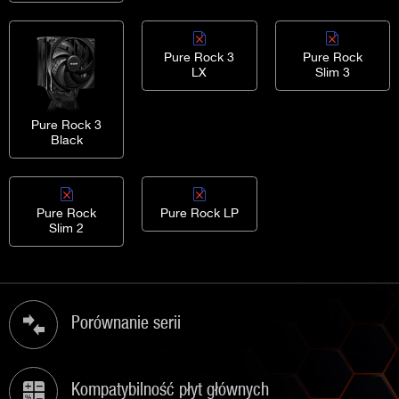
Pure Rock 3
Pure Rock
LX
Slim 3
Pure Rock 3
Black
Pure Rock
Pure Rock LP
Slim 2
Porównanie serii
Kompatybilność płyt głównych