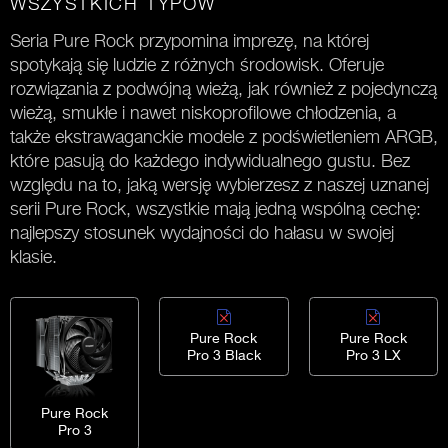
WSZYSTKICH TYPÓW
Seria Pure Rock przypomina imprezę, na której
spotykają się ludzie z różnych środowisk. Oferuje
rozwiązania z podwójną wieżą, jak również z pojedynczą
wieżą, smukłe i nawet niskoprofilowe chłodzenia, a
także ekstrawaganckie modele z podświetleniem ARGB,
które pasują do każdego indywidualnego gustu. Bez
względu na to, jaką wersję wybierzesz z naszej uznanej
serii Pure Rock, wszystkie mają jedną wspólną cechę:
najlepszy stosunek wydajności do hałasu w swojej
klasie.
Pure Rock
Pure Rock
Pro 3 Black
Pro 3 LX
Pure Rock
Pro 3