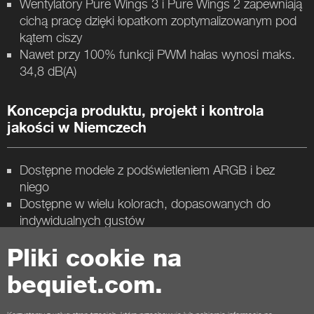
Wentylatory Pure Wings 3 i Pure Wings 2 zapewniają
cichą pracę dzięki łopatkom zoptymalizowanym pod
kątem ciszy
Nawet przy 100% funkcji PWM hałas wynosi maks.
34,8 dB(A)
Koncepcja produktu, projekt i kontrola
jakości w Niemczech
Dostępne modele z podświetleniem ARGB i bez
niego
Dostępne w wielu kolorach, dopasowanych do
indywidualnych gustów
3-letnia gwarancja producenta
Pliki cookie na
bequiet.com.
Kontakt