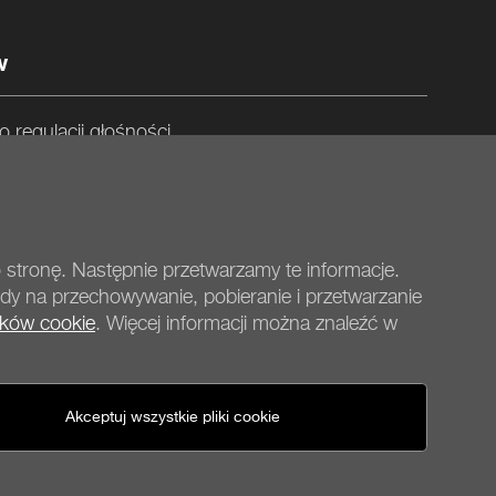
w
 regulacji głośności
owalnych mechanicznych klawiszy makro
ypu C w oplocie
racji za pomocą oprogramowania IO-Center
 stronę. Następnie przetwarzamy te informacje.
dy na przechowywanie, pobieranie i przetwarzanie
ików cookie
. Więcej informacji można znaleźć w
be quiet!
media
społecznościowe
Akceptuj wszystkie pliki cookie
United States - pl
© be quiet! 2026