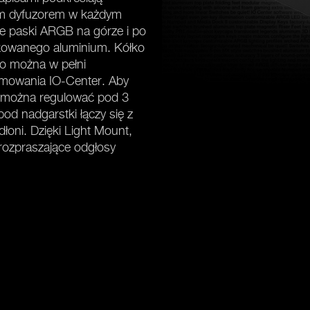
ym dyfuzorem w każdym
ne paski ARGB na górze i po
kowanego aluminium. Kółko
ro można w pełni
mowania IO-Center. Aby
i można regulować pod 3
d nadgarstki łączy się z
dłoni. Dzięki Light Mount,
ozpraszające odgłosy