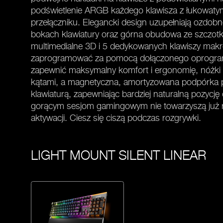
podświetlenie ARGB każdego klawisza z łukowat
przełączniku. Elegancki design uzupełniają ozdob
bokach klawiatury oraz górna obudowa ze szczot
multimedialne 3D i 5 dedykowanych klawiszy mak
zaprogramować za pomocą dołączonego oprogra
zapewnić maksymalny komfort i ergonomię, nóżk
kątami, a magnetyczna, amortyzowana podpórka po
klawiaturą, zapewniając bardziej naturalną pozycję 
gorącym sesjom gamingowym nie towarzyszą już r
aktywacji. Ciesz się ciszą podczas rozgrywki.
LIGHT MOUNT SILENT LINEAR