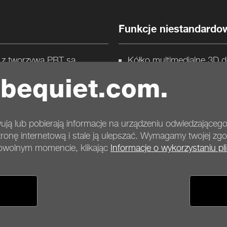
Funkcje niestandardo
e z tworzywa PBT są
Kółko multimedialne 3D do
5 dedykowanych program
 bequiet.com.
Odłączany przewód USB t
Pełna możliwość konfigu
tki
ują lub pobierają informacje na urządzeniu odwiedzającego
nę internetową i stale ją ulepszać. Wymagamy twojej zgo
dowolnym momencie, klikając
Informacje o wykorzystaniu pl
Opcje płatności
Opcje wysyłki