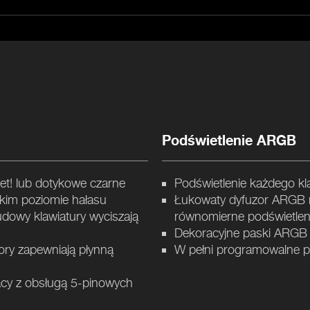
Podświetlenie ARGB
iet! lub dotykowe czarne
Podświetlenie każdego kl
skim poziomie hałasu
Łukowaty dyfuzor ARGB n
dowy klawiatury wyciszają
równomierne podświetlen
Dekoracyjne paski ARGB n
tory zapewniają płynną
W pełni programowalne 
acy z obsługą 5-pinowych