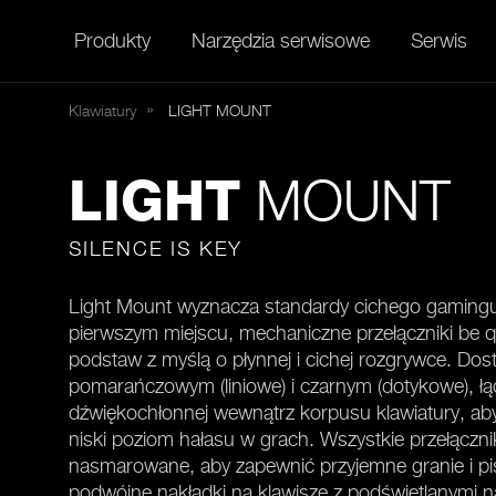
Produkty
Narzędzia serwisowe
Serwis
Klawiatury
LIGHT
MOUNT
MOUNT
LIGHT
SILENCE IS KEY
Light Mount wyznacza standardy cichego gamingu
pierwszym miejscu, mechaniczne przełączniki be q
podstaw z myślą o płynnej i cichej rozgrywce. Dos
pomarańczowym (liniowe) i czarnym (dotykowe), łą
dźwiękochłonnej wewnątrz korpusu klawiatury, a
niski poziom hałasu w grach. Wszystkie przełączniki
nasmarowane, aby zapewnić przyjemne granie i pis
podwójne nakładki na klawisze z podświetlanymi n