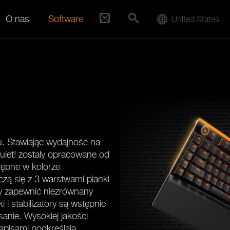
O nas
Software
United States
. Stawiając wydajność na
uiet! zostały opracowane od
tępne w kolorze
czą się z 3 warstwami pianki
by zapewnić niezrównany
 i stabilizatory są wstępnie
anie. Wysokiej jakości
apisami podkreślają