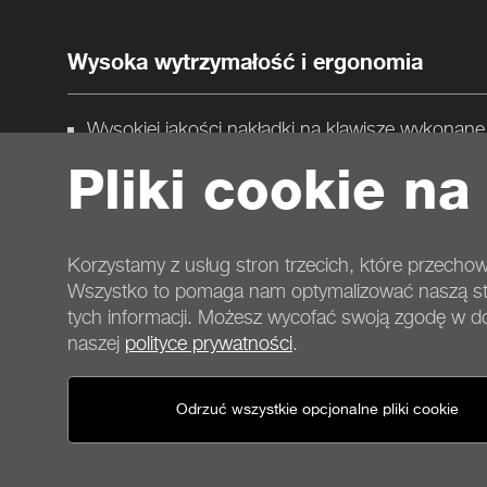
Wysoka wytrzymałość i ergonomia
Wysokiej jakości nakładki na klawisze wykonan
odporne na zużycie.
Pliki cookie na
Górna obudowa ze szczotkowanego aluminium
Składane nóżki z trzema pozycjami kątowymi
Magnetyczna modułowa podpórka pod nadgars
Korzystamy z usług stron trzecich, które przechow
Wszystko to pomaga nam optymalizować naszą stro
tych informacji. Możesz wycofać swoją zgodę w 
naszej
polityce prywatności
.
Kontakt
Warunki współpracy
Prywatność
Pliki cookie
Stopka
Odrzuć wszystkie opcjonalne pliki cookie
Ogólne warunki dla klientów sklepu
Zasady anulowania