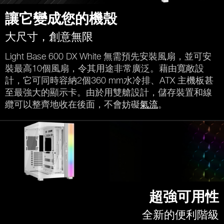
讓它變成您的機殼
大尺寸，創意無限
Light Base 600 DX White 無需預先安裝風扇，並可安
裝最高10個風扇，令其用途非常廣泛。藉由寬敞設
計，它可同時容納2個360 mm水冷排、ATX 主機板甚
至最強大的顯示卡。由於用雙艙設計，儲存裝置和線
纜可以整齊地收在後面，不會妨礙
氣流
。
超強可用性
全新的便利階級