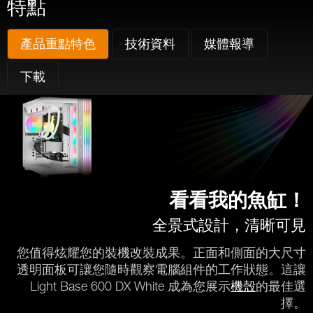
特點
產品重點特色
技術資料
媒體報導
下載
看看我的魚缸！
全景式設計，清晰可見
您值得炫耀您的裝機改裝成果。正面和側面的大尺寸
透明面板可讓您隨時觀察電腦組件的工作狀態。這讓
Light Base 600 DX White 成為您展示
機殼
的最佳選
擇。