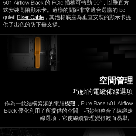
501 Airflow Black 的 PCIe 插槽可轉動 90°，以垂直方
式安裝高階顯示卡。這樣的間距非常適合選購的 be
quiet!
Riser Cable
，其泡棉底座為垂直安裝的顯示卡提
供了出色的防下垂支撐。
空間管理
巧妙的電纜佈線選項
作為一款結構緊湊的電腦
機殼
，Pure Base 501 Airflow
Black 優化利用了所提供的空間。巧妙地整合了線纜走
線選項，它使線纜管理變得輕而易舉。