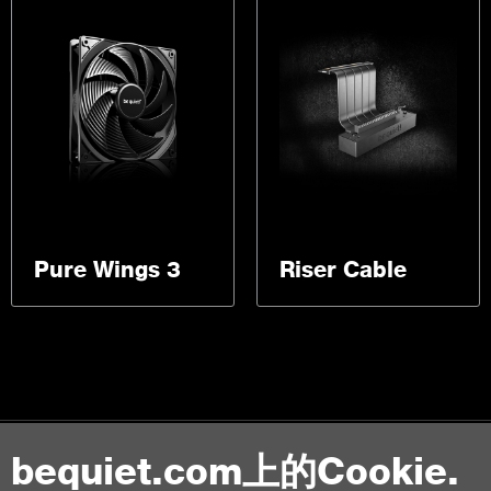
Pure Wings 3
Riser Cable
bequiet.com上的Cookie.
聯絡我們