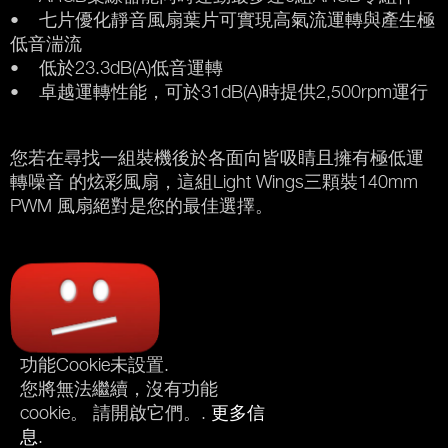
• 七片優化靜音風扇葉片可實現高氣流運轉與產生極
低音湍流
• 低於23.3dB(A)低音運轉
• 卓越運轉性能，可於31dB(A)時提供2,500rpm運行
您若在尋找一組裝機後於各面向皆吸睛且擁有極低運
轉噪音 的炫彩風扇，這組Light Wings三顆裝140mm
PWM 風扇絕對是您的最佳選擇。
功能Cookie未設置.
您將無法繼續，沒有功能
cookie。 請開啟它們。.
更多信
息
.