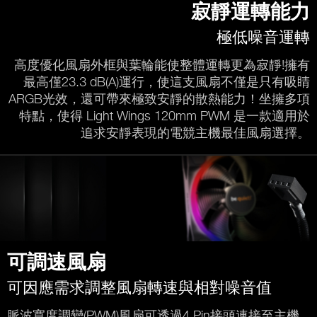
寂靜運轉能力
極低噪音運轉
高度優化風扇外框與葉輪能使整體運轉更為寂靜!擁有
最高僅23.3 dB(A)運行，使這支風扇不僅是只有吸睛
ARGB光效，還可帶來極致安靜的散熱能力！坐擁多項
特點，使得 Light Wings 120mm PWM 是一款適用於
追求安靜表現的電競主機最佳風扇選擇。
可調速風扇
可因應需求調整風扇轉速與相對噪音值
脈波寬度調變(PWM)風扇可透過4 Pin接頭連接至主機