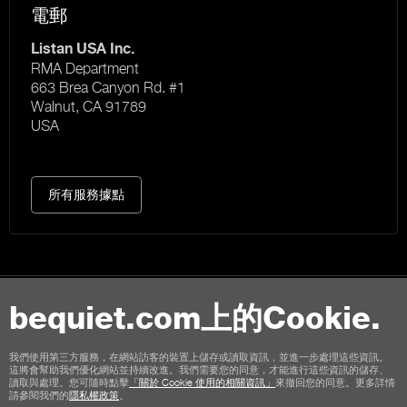
電郵
Listan USA Inc.
RMA Department
663 Brea Canyon Rd. #1
Walnut, CA 91789
USA
所有服務據點
bequiet.com上的Cookie.
聯絡我們
使用條款
隱私權
Cookies
版本說明
我們使用第三方服務，在網站訪客的裝置上儲存或讀取資訊，並進一步處理這些資訊。
這將會幫助我們優化網站並持續改進。我們需要您的同意，才能進行這些資訊的儲存、
商店顧客通用條款
取消政策
付款方式
運輸選項
讀取與處理。您可隨時點擊
「關於 Cookie 使用的相關資訊」
來撤回您的同意。更多詳情
請參閱我們的
隱私權政策
。