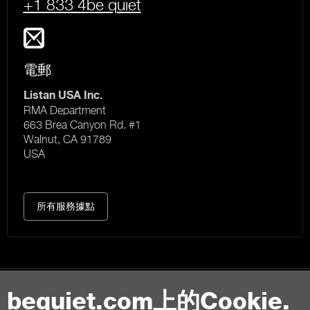
+1 833 4be quiet
電郵
Listan USA Inc.
RMA Department
663 Brea Canyon Rd. #1
Walnut, CA 91789
USA
所有服務據點
bequiet.com上的Cookie.
聯絡我們