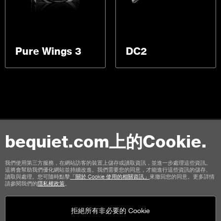
Pure Wings 3
DC2
bequiet.com上的Cookie.
聯絡我們
使用條款
隱私權
Cookies
版本說明
我們使用第三方服務，在網站訪客的裝置上儲存或讀取資訊，並進一步處理這些資訊。
這將會幫助我們優化網站並持續改進。我們需要您的同意，才能進行這些資訊的儲存、
商店顧客通用條款
取消政策
付款方式
運輸選項
讀取與處理。您可隨時點擊
「關於 Cookie 使用的相關資訊」
來撤回您的同意。更多詳情
請參閱我們的
隱私權政策
。
拒絕所有非必要的 Cookie