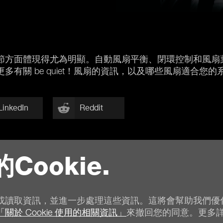
面體現得尤為明顯。自動風扇平衡、閉環控制和風扇葉片上波
有關 be quiet！風扇的資訊，以及哪些風扇適合您
LinkedIn
Reddit
的Cookie.
總覽
或讀取資訊，並進一步處理這些資訊。這將會幫助我們優
「關於 Cookie 使用的相關資訊」
來撤回您的同意。更多