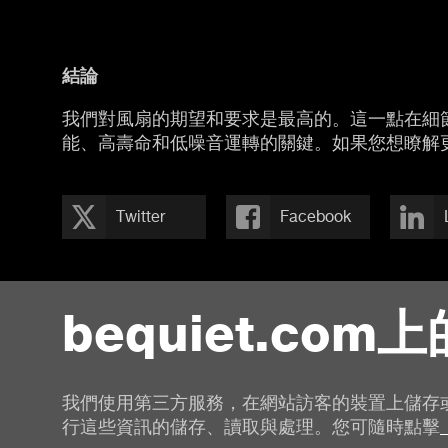
結
論
我們對風扇的期望和要求是最高的。這一點在細節方
能、高壽命和低噪音運轉的關鍵。如果您想瞭解更多
Twitter
Facebook
bequiet.com上
上一頁
我們使用第三方服務，在網站訪客的裝置上儲存
行這些資訊的儲存、讀取與處理。您可隨時點擊