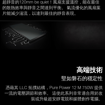
超靜音的120mm be quiet！風扇支援溫控，能在最佳
的散熱效率與靜音之間達到平衡。 氣流優化的風扇葉
片能減少湍流，以達到最佳的靜音表現。
高端技術
堅如磐石的穩定性
憑藉其 LLC 拓撲結構，Pure Power 12 M 750W 提供
一流的電壓調節和效率。 這使此系列非常適合用於改
裝或升級超安靜電競和媒體創作電腦。