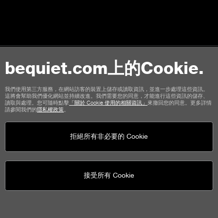
bequiet.com上的Cookie.
聯絡我們
使用條款
隱私權
Cookies
版本說明
我們使用第三方服務，在網站訪客的裝置上儲存或讀取資訊，並進一步處理這些資訊。
這將會幫助我們優化網站並持續改進。我們需要您的同意，才能進行這些資訊的儲存、
商店顧客通用條款
取消政策
付款方式
運輸選項
讀取與處理。您可隨時點擊
「關於 Cookie 使用的相關資訊」
來撤回您的同意。更多詳情
請參閱我們的
隱私權政策
。
拒絕所有非必要的 Cookie
接受所有 Cookie
be quiet!
社群媒體
United States - tw