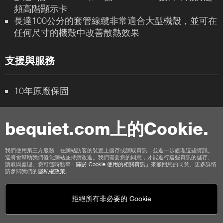
頻高階顯示卡
長達100公分的套管線纜非常適合大型機殼，並可在
任何尺寸的機殼中改善散熱效果
支援與服務
10年原廠保固
bequiet.com上的Cookie.
聯絡我們
使用條款
隱私權
Cookies
版本說明
我們使用第三方服務，在網站訪客的裝置上儲存或讀取資訊，並進一步處理這些資訊。
這將會幫助我們優化網站並持續改進。我們需要您的同意，才能進行這些資訊的儲存、
商店顧客通用條款
取消政策
付款方式
運輸選項
讀取與處理。您可隨時點擊
「關於 Cookie 使用的相關資訊」
來撤回您的同意。更多詳情
請參閱我們的
隱私權政策
。
拒絕所有非必要的 Cookie