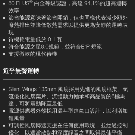
®
80 PLUS
白金等級認證，高達 94,1%的超高運轉
效率
節省能源意味著節省開銷，但也同樣代表減少額外
廢熱排出並降低散熱需求以提供更為安靜的運轉表
現
待機耗電量低於 0.1 瓦
符合能源之星8.0規範，並符合ErP 規範
支援微軟的現代待機
近乎無聲運轉
Silent Wings 135mm 風扇採用先進的風扇框架、氣
流優化風扇葉片、流體動力軸承和高品質的6極馬
達，可將震動降至最低
電源供應器外殼採用漏斗型進氣口設計，以利增加
進風量
可調控風扇轉速支援在任何使用環境，並經過控制
優化，以適當散熱和深度靜音之間取得最佳平衡