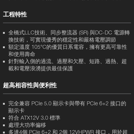
工程特性
全橋式LLC技術、同步整流器 (SR) 與DC-DC 電源轉
換技術，可實現優秀的穩定性和嚴格電壓調節
額定溫度 105°C的優質日系電容，擁有更高可靠性
和使用壽命
針對輸入側的過流、過壓和欠壓、短路、過熱、超
載和電壓浪湧提供最佳保護
超高相容性與便利性
完全兼容 PCIe 5.0 顯示卡與帶有 PCIe 6+2 接口的
顯示卡
符合 ATX12V 3.0 標準
處理大功率偏移
多達4個 PCIe 6+2 和 2個 12VHPWR 接口，用於超