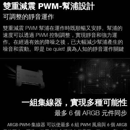
雙重減震 PWM-幫浦設計
可調整的靜音運作
雙重減震 PWM 幫浦在運作時既順暢又安靜。幫浦的
速度可以透過 PWM 控制調整，實現靜音和強力運
作。在經過有效的降噪之後，已大幅減少幫浦產生的
噪音和震動。即是 be quiet! 廣為人知的靜音運作關鍵
一組集線器，實現多種可能性
最多 6 個 ARGB 元件同步
集線器
可以使最多
組
風扇與
個
ARGB-PWM-
6
PWM
6
ARGB