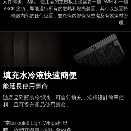
元件同步。因此
，
使用者的主機板上僅需要一個
和一個
PWM
接頭
，
即能運行所有的散熱和燈光裝置。其可以放置於
ARGB
機殼
內部的任何位置，
並確保
內部保持整潔及有效線材管
理。
填充水冷液快速簡便
能延長使用壽命
隨產品附瓶裝冷卻液，可自行填充，流程設計簡單便
利，且可提升產品使用壽命。
"當be quiet! Light Wings推出
時，我們立即尋找能結合的產