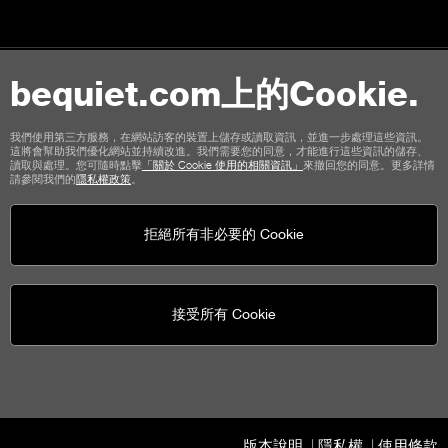
bequiet.com上的Cookie.
聯絡我們
使用條款
隱私權
Cookies
版本說明
我們使用第三方服務，在網站訪客的裝置上儲存或讀取資訊，並進一步處理這些資訊。
這將會幫助我們優化網站並持續改進。我們需要您的同意，才能進行這些資訊的儲存、
商店顧客通用條款
取消政策
付款方式
運輸選項
讀取與處理。您可隨時點擊
「關於 Cookie 使用的相關資訊」
來撤回您的同意。更多詳情
請參閱我們的
隱私權政策
。
拒絕所有非必要的 Cookie
接受所有 Cookie
be quiet!
社群媒體
United States - tw
© be quiet! 2026
版權所有
版本說明
隱私權
使用條款