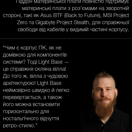
Піддон материнської плати повністю підтримує
материнські плати з роз'ємами на зворотній
стороні, такі як Asus BTF (Back to Future), MSI Project
Zero та Gigabyte Project Stealth, для справжньої
свободи від кабелів у видимій частині корпусу.
“Чим є корпус ПК, як не
домівкою для компонентів
системи? Тоді Light Base —
це справжня скляна вілла!
До того ж, вілла з чудовою
архітектурою! Light Base
неймовірно швидко й легко
перевертається, а також
його можна встановити
горизонтально для
ностальгічного відчуття
ретро-стилю.”