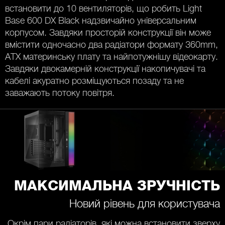
встановити до 10 вентиляторів, що робить Light
Base 600 DX Black надзвичайно універсальним
корпусом. Завдяки просторій конструкції він може
вмістити одночасно два радіатори формату 360mm,
ATX материнську плату та найпотужнішу відеокарту.
Завдяки двокамерній конструкції накопичувачі та
кабелі акуратно розміщуються позаду та не
заважають потоку повітря.
МАКСИМАЛЬНА ЗРУЧНІСТЬ
Новий рівень для користувача
Окрім пари радіаторів, які можна встановити зверху