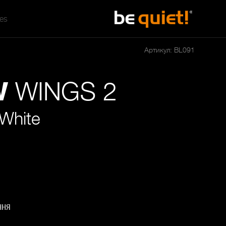
tes
Артикул: BL091
WINGS 2
W
White
ння