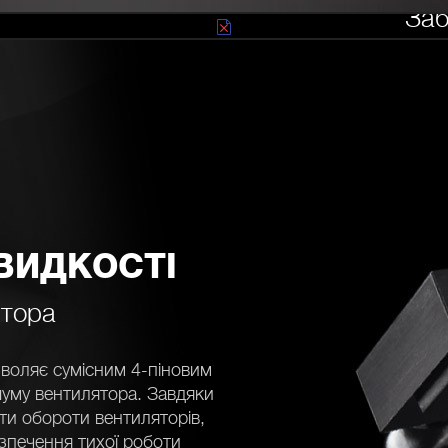
Заб
Антивібраційна систе
установку ве
ВИДКОСТІ
ятора
воляє сумісним 4-піновим
шуму вентилятора. Завдяки
и обороти вентиляторів,
езпечення тихої роботи