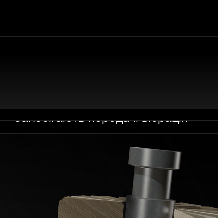
БРАЦІЙНІ КРІПЛЕННЯ
Запобігають передачі вібрацій
іплення вентилятора істотно зменшують вібрації,
на корпус ПК. Прогумована рамка вентилятора
печує подальше зниження вібрацій до мінімуму.