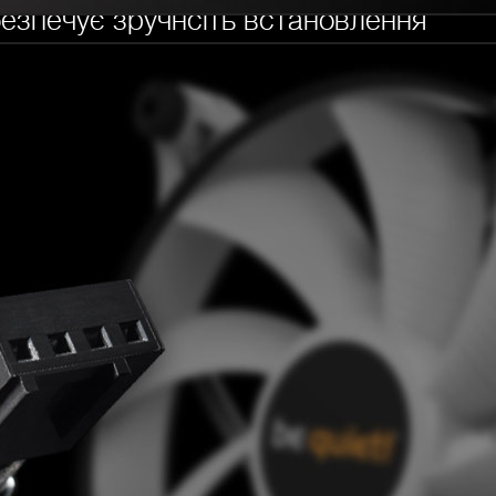
езпечує зручнсіть встановлення
ма кріплень push-pin забезпечує легку і швидку
нтилятора без використання гвинтів і викрутки.