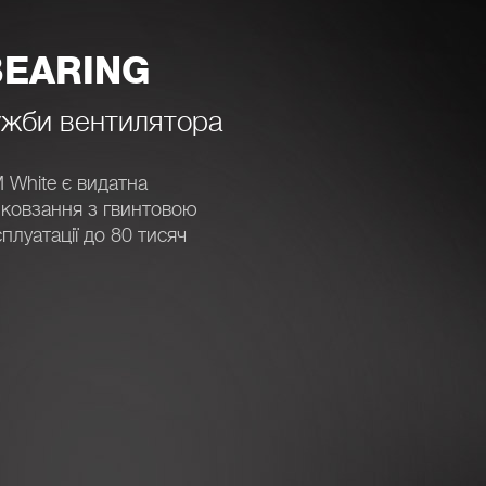
BEARING
ужби вентилятора
White є видатна
 ковзання з гвинтовою
плуатації до 80 тисяч
СИСТЕМА