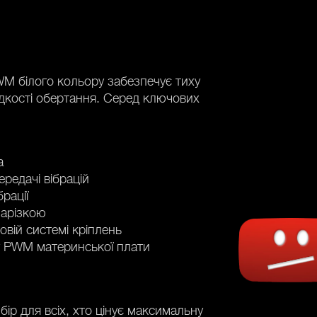
M білого кольору забезпечує тиху
идкості обертання. Серед ключових
а
ередачі вібрацій
рації
нарізкою
овій системі кріплень
у PWM материнської плати
ір для всіх, хто цінує максимальну