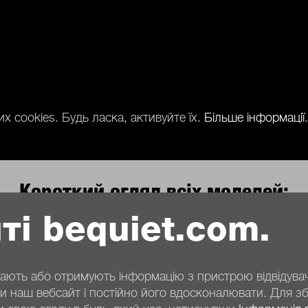
 cookies. Будь ласка, активуйте їх.
Більше інформації
.
Короткий огляд всіх моделей:
ті bequiet.com.
Серії продукції
ігають або отримують інформацію з пристрою відвідув
 наш вебсайт і постійно його вдосконалювати. Для збе