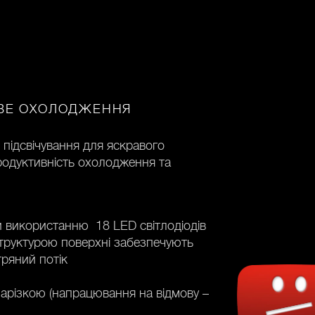
ОВЕ ОХОЛОДЖЕННЯ
підсвічування для яскравого
родуктивність охолодження та
ки використанню 18 LED світлодіодів
труктурою поверхні забезпечують
тряний потік
арізкою (напрацювання на відмову –