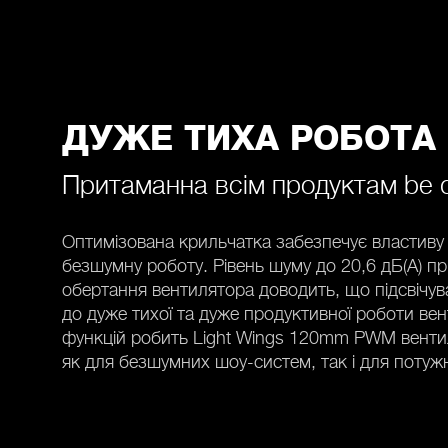
ДУЖЕ ТИХА РОБОТА
Притаманна всім продуктам be q
Оптимізована крильчатка забезпечує властиву 
безшумну роботу. Рівень шуму до 20,6 дБ(А) п
обертання вентилятора доводить, що підсвічу
до дуже тихої та дуже продуктивної роботи ве
функцій робить Light Wings 120mm PWM венти
як для безшумних шоу-систем, так і для потуж