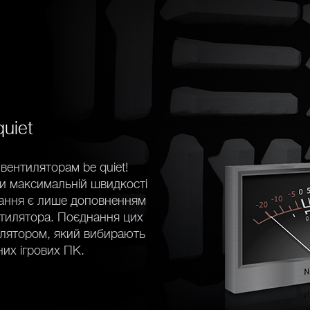
uiet
вентиляторам be quiet!
ри максимальній швидкості
вання є лише доповненням
нтилятора. Поєднання цих
лятором, який вибирають
них ігрових ПК.