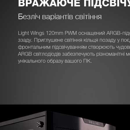
ВРАЖАЮЧЕ ПІДСВІЧ
Безліч варіантів світіння
Light Wings 120mm PWM оснащений ARGB-підс
ззаду. Приглушене світіння кільця позаду у по
фронтальним підсвічуванням створюють чудовий
ARGB світлодіодів забезпечують різноманітні 
унікального образу вашого ПК.