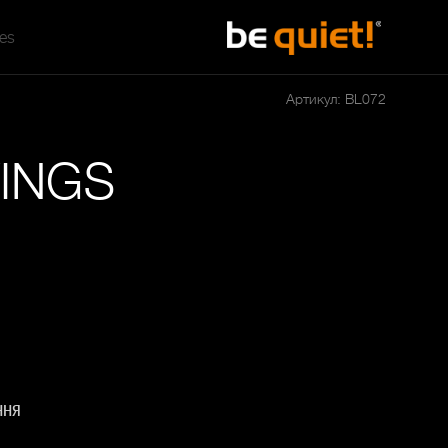
tes
Артикул: BL072
INGS
ння