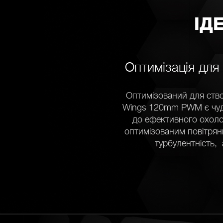
ІД
Оптимізація для
Оптимізований для ство
Wings 120mm PWM є чуд
до ефективного охоло
оптимізованим повітрян
турбулентність,