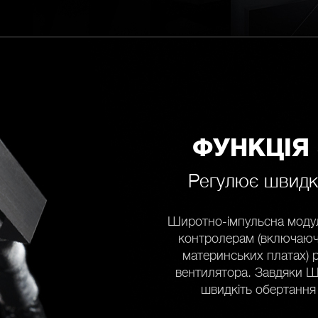
ФУНКЦІЯ
Регулює швидкі
Широтно-імпульсна модул
контролерам (включаючи
материнських платах) 
вентилятора. Завдяки Ш
швидкіть обертання 