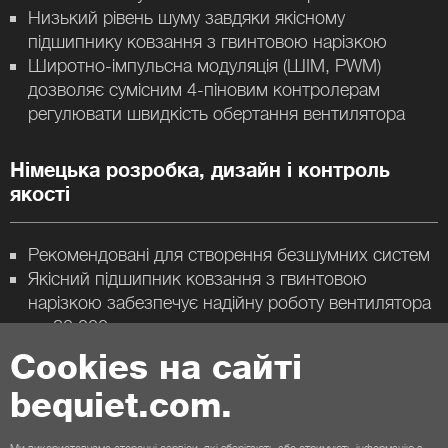
Низький рівень шуму завдяки якісному
підшипнику ковзання з гвинтовою нарізкою
Широтно-імпульсна модуляція (ШІМ, PWM)
дозволяє сумісним 4-піновим контролерам
регулювати швидкість обертання вентилятора
Німецька розробка, дизайн і контроль
якості
Рекомендовані для створення безшумних систем
Якісний підшипник ковзання з гвинтовою
нарізкою забезпечує надійну роботу вентилятора
до 80.000 годин
3 роки гарантії від виробника
Cookies на сайті
bequiet.com.
Контакти
Ми використовуємо сторонні сервіси, які зберігають або отримують інформацію з