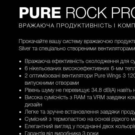
ROCK PR
PURE
ВРАЖАЮЧА ПРОДУКТИВНІСТЬ І КОМП
Прокачайте вашу систему вражаючою продукти
Silver та спеціально створеними вентиляторами
Вражаюча ефективність охолодження для су
6 нікельованих високоефективних 6-мм теп
2 оптимізовані вентилятори Pure Wings 3 
випускними отворами
Рівень шуму не перевищує 34.8 dB(A) навіть
Висока сумісність з RAM та VRM завдяки ко
дизайн
Легке та зручне встановлення завдяки проду
Сумісний з термопастою на основі рідкого м
Елегантний вигляд у поєднанні двох кольор
Гарантія від виробника 3 роки