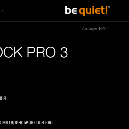
tes
Артикул: BK041
CK PRO 3
ння
 з материнською платою