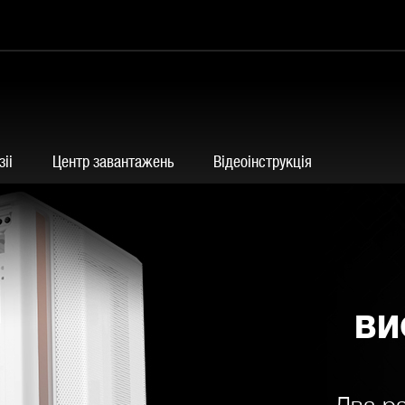
іі
Центр завантажень
Відеоінструкція
ВИ