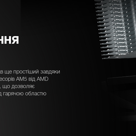
ННЯ
тав ще простіший завдяки
цесорів AM5 від AMD
, що дозволяє
ад гарячою областю