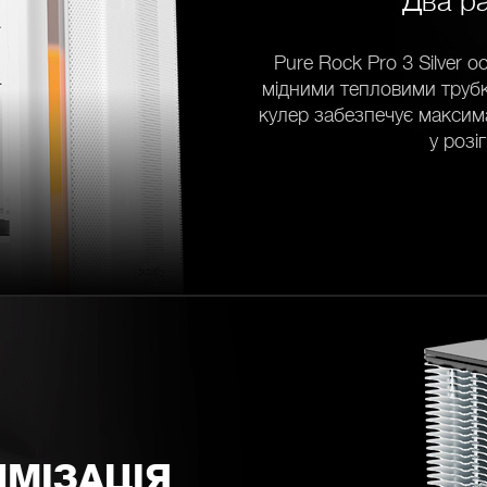
Два ра
Pure Rock Pro 3 Silver
мідними тепловими трубк
кулер забезпечує максим
у розі
МІЗАЦІЯ