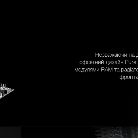
Незважаючи на д
офсетний дизайн Pure R
модулями RAM та радіат
фронта