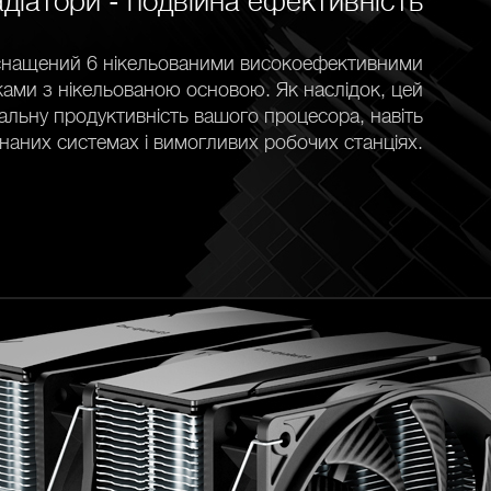
діатори - подвійна ефективність
 оснащений 6 нікельованими високоефективними
ами з нікельованою основою. Як наслідок, цей
альну продуктивність вашого процесора, навіть
гнаних системах і вимогливих робочих станціях.