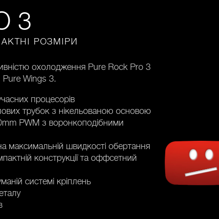
O 3
АКТНІ РОЗМІРИ
вністю охолодження Pure Rock Pro 3
 Pure Wings 3.
часних процесорів
лових трубок з нікельованою основою
120mm PWM з воронкоподібними
 на максимальній швидкості обертання
мпактній конструкції та оффсетний
маній системі кріплень
еталу
ів