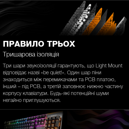
ПРАВИЛО ТРЬОХ
Тришарова ізоляція
Три шари звукоізоляції гарантують, що Light Mount
відповідає назві «be quiet!». Один шар піни
знаходиться між перемикачами та PCB платою,
інший – під PCB, а третій заповнює нижню частину
корпусу клавіатури. Будь-які потенційні шуми
негайно приглушуються.