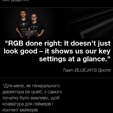
"RGB done right: It doesn't just
look good – it shows us our key
settings at a glance."
Team BLUEJAYS Sports
“Для мене, як генерального
директора be quiet!, з самого
початку було важливо, щоб
клавіатура для геймерів і
контент мейкерів