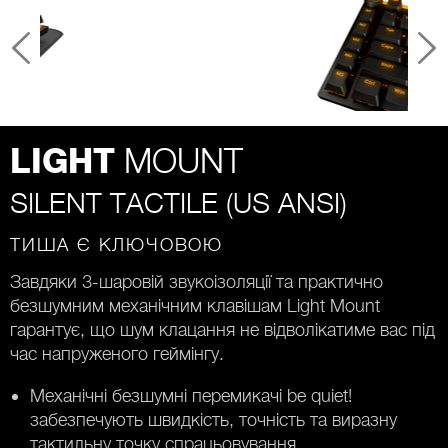
MOUNT
LIGHT
SILENT TACTILE (US ANSI)
ТИША Є КЛЮЧОВОЮ
Завдяки 3-шаровій звукоізоляції та практично
безшумним механічним клавішам Light Mount
гарантує, що шум клацання не відволікатиме вас під
час напруженого геймінгу.
Механічні безшумні перемикачі be quiet!
забезпечують швидкість, точність та виразну
тактильну точку спрацьовування