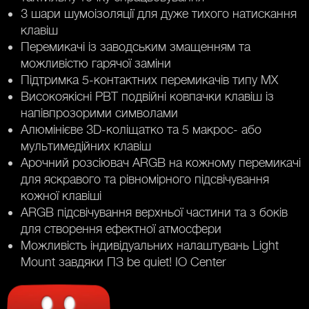
3 шари шумоізоляції для дуже тихого натискання
клавіш
Перемикачі із заводським змащенням та
можливістю гарячої заміни
Підтримка 5-контактних перемикачів типу MX
Високоякісні PBT подвійні ковпачки клавіш із
напівпрозорими символами
Алюмінієве 3D-коліщатко та 5 макрос- або
мультимедійних клавіш
Арочний розсіювач ARGB на кожному перемикачі
для яскравого та рівномірного підсвічування
кожної клавіші
ARGB підсвічування верхньої частини та з боків
для створення ефектної атмосфери
Можливість індивідуальних налаштувань Light
Mount завдяки ПЗ be quiet! IO Center