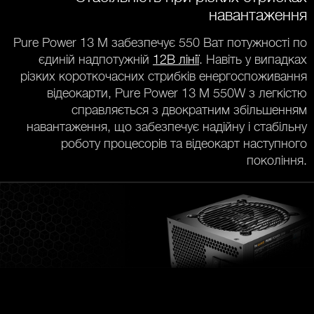
навантаження
Pure Power 13 M забезпечує 550 Ват потужності по
єдиній надпотужній
12В лінії
. Навіть у випадках
різких короткочасних стрибків енергоспоживання
відеокарти, Pure Power 13 M 550W з легкістю
справляється з двократним збільшенням
навантаження, що забезпечує надійну і стабільну
роботу процесорів та відеокарт наступного
покоління.