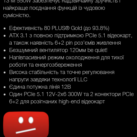
13 M 550W забезпечує надзвичайну зручність і
найкраще поєднання функцій із чудовою
сумісністю.
Ефективність 80 PLUS® Gold (до 93.8%)
ATX 3.1 з повною підтримкою PCIe 5.1 відеокарт,
а також наявність 6+2 pin роз’ємів живлення
Безшумний вентилятор 120мм be quiet!
Напівпасивний режим охолодження для тихої
роботи та енергозбереження
Висока стабільність та точне регулювання
напруги завдяки технології LLC
Єдина потужна лінія 12В
Один PCIe 5.1 12V-2x6 300W та 2 конектори PCIe
6+2 для розігнаних high-end відеокарт