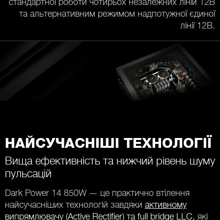
стандартної роботи чотирьох незалежних ліній 12В
та альтернативним режимом надпотужної єдиної
лінії 12В.
НАЙСУЧАСНІШІ ТЕХНОЛОГІЇ
Вища ефективність та нижчий рівень шуму
пульсацій
Dark Power 14 850W — це практично втілення
найсучасніших технологій завдяки
активному
випрямлювачу (Active Rectifier) та full bridge LLC
, які