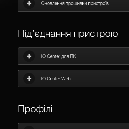
Оновлення прошивки пристроїв
Під’єднання пристрою
IO Center для ПК
IO Center Web
Профілі