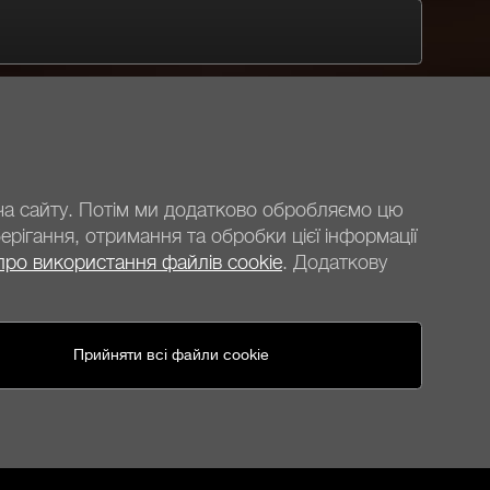
ача сайту. Потім ми додатково обробляємо цю
рігання, отримання та обробки цієї інформації
про використання файлів cookie
. Додаткову
be quiet!
соціальні мережі
Прийняти всі файли cookie
United States - ua
© be quiet! 2026
Всі права захищено