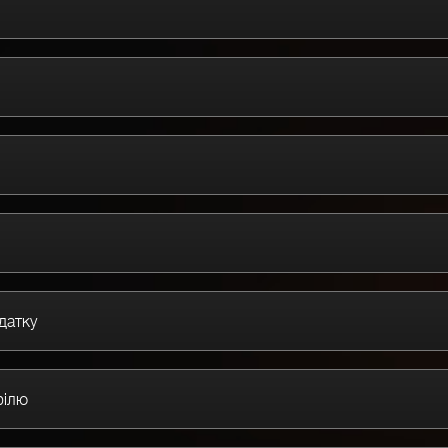
датку
філю