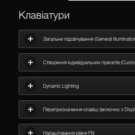
Клавіатури
Загальне підсвічування (General Illuminatio
Створення індивідуальних пресетів (Custom
Dynamic Lighting
Перепризначення клавіш (включно з Displ
Налаштування рівня FN