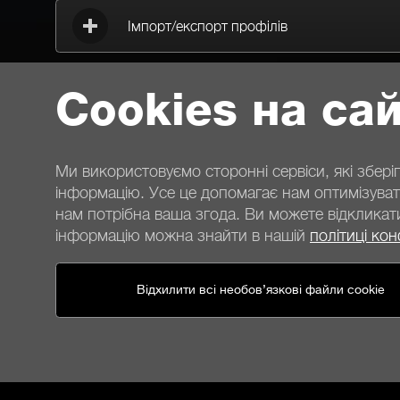
Імпорт/експорт профілів
Cookies на сай
Ми використовуємо сторонні сервіси, які збер
інформацію. Усе це допомагає нам оптимізувати
нам потрібна ваша згода. Ви можете відкликат
інформацію можна знайти в нашій
політиці кон
Контакти
Відхилити всі необов’язкові файли cookie
Загальні умови
Конфіденційність
Cookies
Додатков
Загальні умови для клієнтів магазину
Правила анулюв