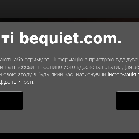
ті bequiet.com.
ігають або отримують інформацію з пристрою відвідув
 наш вебсайт і постійно його вдосконалювати. Для збе
и свою згоду в будь-який час, натиснувши
Інформація 
фіденційності
.
а інформація
ання
Способи оплати
Варіанти доставки