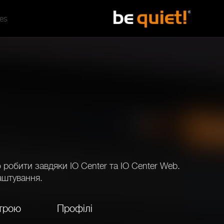
tes
робити завдяки IO Center та IO Center Web.
аштування.
строю
Профілі