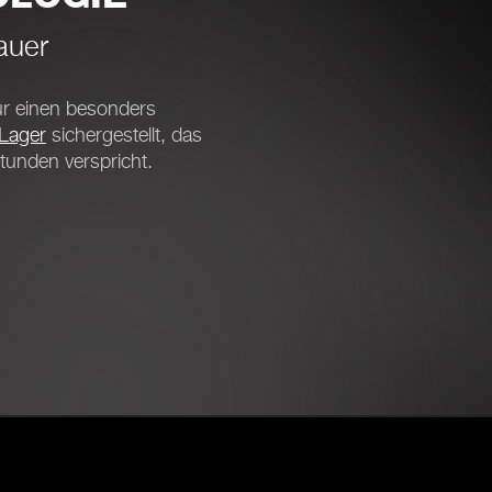
auer
r einen besonders
-Lager
sichergestellt, das
tunden verspricht.