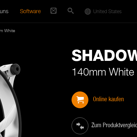
 uns
Software
United States
m White
SHADO
140mm White
Online kaufen
Zum Produktverglei