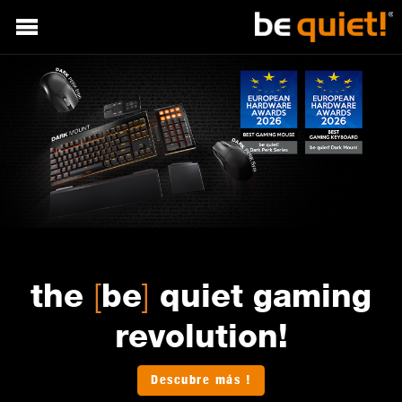
[
]
the
be
quiet gaming
revolution!
Descubre más !