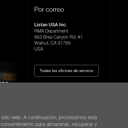
Por correo
Listan USA Inc.
RMA Department
663 Brea Canyon Rd. #1
Walnut, CA 91789
USA
Todas las oficinas de servicio
el sitio web. A continuación, procesamos esta
u consentimiento para almacenar, recuperar y