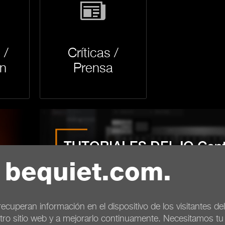
 /
Críticas /
n
Prensa
 bequiet.com.
ecuperan información en el dispositivo de los visitantes d
tro sitio web y a mejorarlo continuamente. Necesitamos t