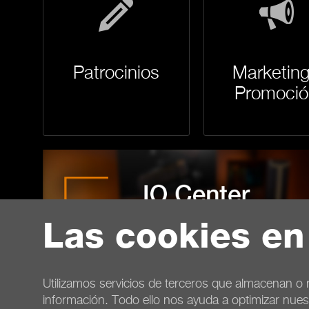
Patrocinios
Marketing
Promoció
Las cookies en
Utilizamos servicios de terceros que almacenan o r
información. Todo ello nos ayuda a optimizar nues