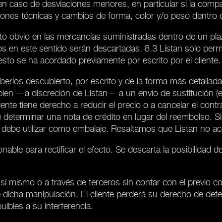
n caso de desviaciones menores, en particular si la compar
ciones técnicas y cambios de forma, color y/o peso dentro 
ecto obvio en las mercancías suministradas dentro de un pla
os en este sentido serán descartadas. 8.3 Listan solo perm
esto se ha acordado previamente por escrito por el cliente.
erlos descubierto, por escrito y de la forma más detallada 
 bien —a discreción de Listan— a un envío de sustitución (
ente tiene derecho a reducir el precio o a cancelar el contra
e determinar una nota de crédito en lugar del reembolso. Si
se debe utilizar como embalaje. Resaltamos que Listan no a
onable para rectificar el efecto. Se descarta la posibilidad 
 sí mismo o a través de terceros sin contar con el previo c
dicha manipulación. El cliente perderá su derecho de defe
ibles a su interferencia.