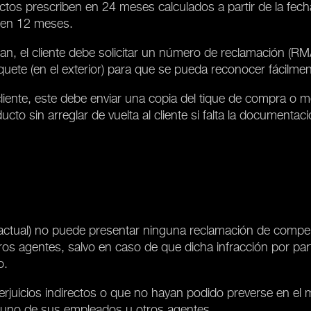
ctos prescriben en 24 meses calculados a partir de la fec
 en 12 meses.
an, el cliente debe solicitar un número de reclamación (RMA)
uete (en el exterior) para que se pueda reconocer fácilme
cliente, este debe enviar una copia del tique de compra o 
ducto sin arreglar de vuelta al cliente si falta la document
ontractual) no puede presentar ninguna reclamación de comp
ros agentes, salvo en caso de que dicha infracción por pa
o.
erjuicios indirectos o que no hayan podido preverse en el
, uno de sus empleados u otros agentes.