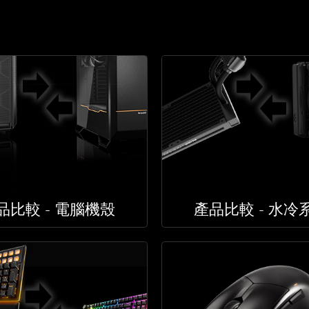
品比較 - 電腦機殼
產品比較 - 水冷