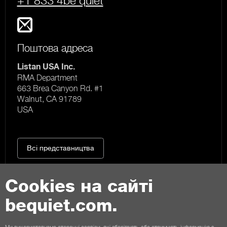
+1 833 4be quiet
Поштова адреса
Listan USA Inc.
RMA Department
663 Brea Canyon Rd. #1
Walnut, CA 91789
USA
Всі представництва
Cookies на сайті
bequiet.com.
Контакти
Ми використовуємо сторонні сервіси, які зберігають або отримують інформацію з