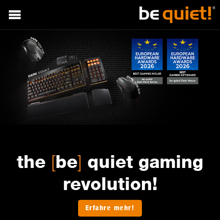
[
]
the
be
quiet gaming
revolution!
Erfahre mehr!