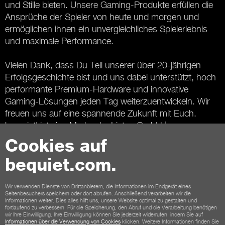
und Stille bieten. Unsere Gaming-Produkte erfüllen die
Ansprüche der Spieler von heute und morgen und
ermöglichen ihnen ein unvergleichliches Spielerlebnis
und maximale Performance.
Vielen Dank, dass Du Teil unserer über 20-jährigen
Erfolgsgeschichte bist und uns dabei unterstützt, hoch
performante Premium-Hardware und innovative
Gaming-Lösungen jeden Tag weiterzuentwickeln. Wir
freuen uns auf eine spannende Zukunft mit Euch.
be quiet! ist eine Marke der Listan GmbH |
www.listan.com
Cookies auf
bequiet.com.
Kontakt
Wir verwenden Dienste von Drittanbietern, die Informationen im Endgerät eines
AGB
Datenschutz
Cookies
Impressum
Seitenbesuchers speichern oder dort abrufen. Anschließend verarbeiten wir die
Informationen weiter. Dies alles hilft uns, unsere Website optimal zu gestalten und
AGB für Shopkunden
Widerrufsbelehrung
fortlaufend zu verbessern. Für die Speicherung, den Abruf und die Verarbeitung benötigen
wir Ihre Einwilligung. Ihre Einwilligung können Sie jederzeit widerrufen, indem Sie auf
Zahlungsmöglichkeiten
Versandmöglichkeiten
Informationen über die Verwendung von Cookies
klicken. Weitere Informationen finden Sie