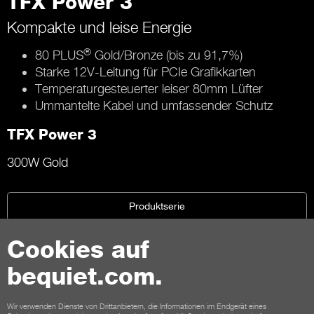
TFX Power 3
Kompakte und leise Energie
®
80 PLUS
Gold/Bronze (bis zu 91,7%)
Starke 12V-Leitung für PCIe Grafikkarten
Temperaturgesteuerter leiser 80mm Lüfter
Ummantelte Kabel und umfassender Schutz
TFX Power 3
300W Gold
Produktserie
Cookies auf
bequiet.com.
Kontakt
Wir verwenden Dienste von Drittanbietern, die Informationen im Endgerät eines