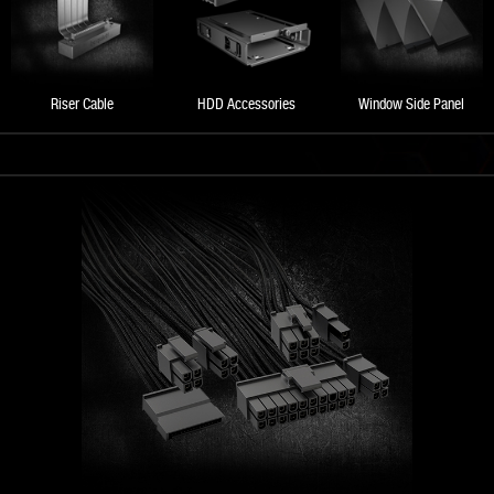
Riser Cable
HDD Accessories
Window Side Panel