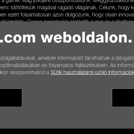
 a gamer világ jövőjére összpontosítunk. Meggyőződésünk,
c időtöltésük magával ragadó világának. Célunk, hogy ke
pen ezért folyamatosan azon dolgozunk, hogy olyan innovat
t kínálják. Gamer termékeink kielégítik a mai és a jövőbeni
t.com weboldalon.
ikertörténetünknek, és segítesz minket abban, hogy tovább
t nap! Reméljük, hogy izgalmas, közös jövő áll előttünk!
tan.com
zolgáltatásokat, amelyek információt tárolhatnak a látogató
 optimalizálásában és folyamatos fejlesztésében. Az inform
mikor visszavonhatod a
Sütik használatáról szóló információ
eltételek
Fizetési lehetőségek