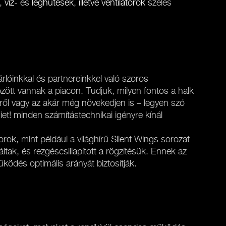
,
víz
- és
léghűtések
,
illetve ventilátorok
széles
lóinkkal és partnereinkkel való szoros
ött vannak a piacon. Tudjuk, milyen fontos a halk
ről vagy az akár még növekedjen is – legyen szó
iet! minden számítástechnikai igényre kínál
rok, mint például a világhírű Silent Wings sorozat
ltak, és rezgéscsillapított a rögzítésük. Ennek az
ködés optimális arányát biztosítják.