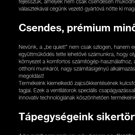
fejlesszük, amelyek nem csak csendesen működnek
választékával cégünk vezető gyártóvá nőtte ki magá
Csendes, prémium minő
Nevünk, a „be quiet!” nem csak szlogen, hanem egy
együttműködés tette lehetővé számunkra, hogy oly
környezet a komfortos számítógép-használathoz, ah
otthoni munkáról, nagy számításigényű alkalmazások 
megoldást!
Termékeink kiemelkedő zajcsökkentésének kulcsfontos
tagjai. Ezek a ventilátorok speciális csapágyazássa
innovatív technológiának köszönhetően termékeink a
Tápegységeink sikertör