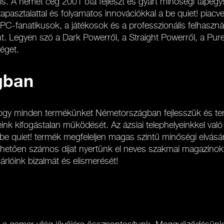
 is. A német cég 2001 óta fejleszt és gyárt minőségi tápe
pasztalattal és folyamatos innovációkkal a be quiet! piacv
PC-fanatikusok, a játékosok és a professzionális felhaszn
nt. Legyen szó a Dark Powerről, a Straight Powerről, a Pur
éget.
gban
hogy minden termékünket Németországban fejlesszük és ter
eink kifogástalan működését. Az ázsiai telephelyeinkkel va
be quiet! termék megfeleljen magas szintű minőségi elvásá
hetően számos díjat nyertünk el neves szakmai magazinoktó
rlóink bizalmát és elismerését!