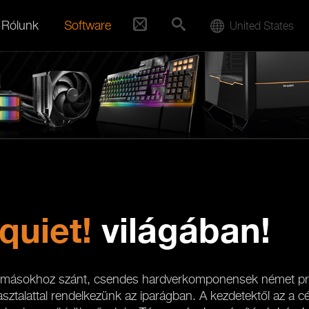
Rólunk
Software
United States
quiet!
világában!
lomásokhoz szánt, csendes hardverkomponensek német pr
ztalattal rendelkezünk az iparágban. A kezdetektől az a 