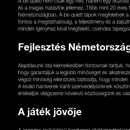
A be quiet! nem csak egy név, hanem egy filozófia
és a magas hatásfok jellemez. Több mint 20 éves ta
Németországban. A be quiet! tápok megfelelnek a 
fontos a megbízhatóság, a teljesítmény és a zajszi
minden igényhez kínál megfelelő, csendes tápegys
Fejlesztés Németorszá
Alapításunk óta kiemelkedően fontosnak tartjuk, 
hogy garantáljuk a legjobb minőséget és alkatrész
végső minőség-ellenőrzés biztosítja, hogy minden 
A kiváló hardverek iránti szenvedélyünknek köszön
értékeljük világszerte növekvő közösségünk és vásá
A játék jövője