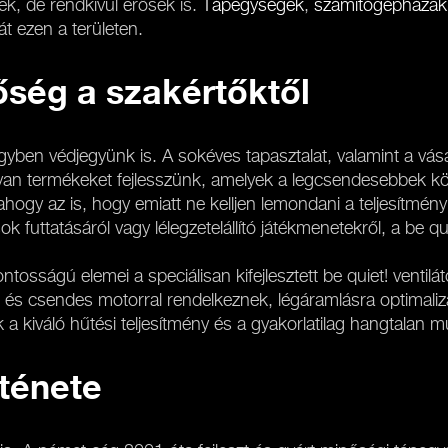
, de rendkívül erősek is.
Tápegységek
,
számítógépházak
t ezen a területen.
ség a szakértőktől
ben védjegyünk is. A sokéves tapasztalat, valamint a vásár
an termékeket fejlesszünk, amelyek a legcsendesebbek köz
ogy az is, hogy emiatt ne kelljen lemondani a teljesítmény
futtatásáról vagy lélegzetelállító játékmenetekről, a be qu
ságú elemei a speciálisan kifejlesztett be quiet! ventiláto
l és csendes motorral rendelkeznek, légáramlásra optimalizá
 kiváló hűtési teljesítmény és a gyakorlatilag hangtalan mű
ténete