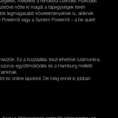
gységeket, melyeket a rendkívül csendes működés
ezetővé nőtte ki magát a tápegységek terén
álók legmagasabb követelményeinek is, akiknek
e Powerről vagy a System Powerről – a be quiet!
vezzük. Ez a hozzáállás teszi lehetővé számunkra,
ló szoros együttműködés és a Hamburg melletti
rainknak.
l és online lapoktól. De még ennél is jobban