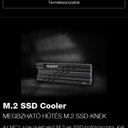
Terméksorozatok
M.2 SSD Cooler
MEGBZHATÓ HŰTÉS M.2 SSD-KNEK
Az MC1 a be quiet! első M.2-es SSD-hűtősorozata. Két