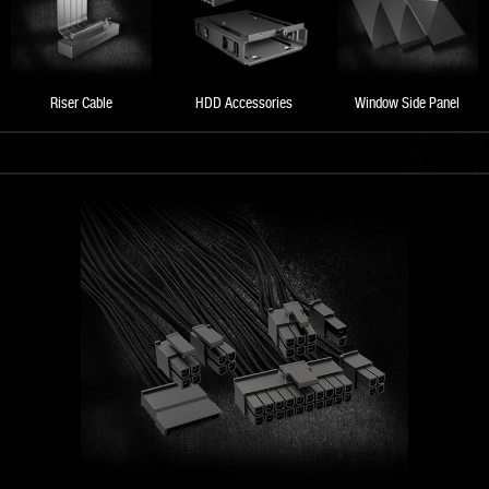
Riser Cable
HDD Accessories
Window Side Panel