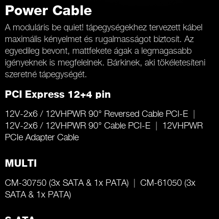
Power Cable
A moduláris be quiet! tápegységekhez tervezett kábel
maximális kényelmet és rugalmasságot biztosít. Az
egyedileg bevont, mattfekete ágak a legmagasabb
igényeknek is megfelelnek. Bárkinek, aki tökéletesíteni
szeretné tápegységét.
PCI Express 12+4 pin
12V-2x6 / 12VHPWR 90° Reversed Cable PCI-E
12V-2x6 / 12VHPWR 90° Cable PCI-E
12VHPWR
PCIe Adapter Cable
MULTI
CM-30750 (3x SATA & 1x PATA)
CM-61050 (3x
SATA & 1x PATA)