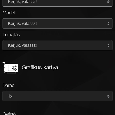
Kérjük, válassz!
Modell
Kérjük, válassz!
Túlhajtás
Kérjük, válassz!
Grafikus kártya
Darab
1x
Gyártó