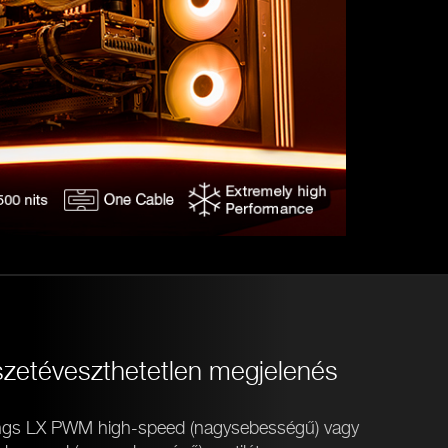
szetéveszthetetlen megjelenés
ings LX PWM high-speed (nagysebességű) vagy