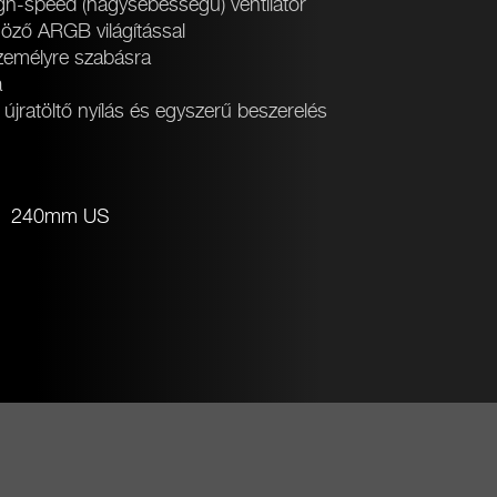
h-speed (nagysebességű) ventilátor
öző ARGB világítással
zemélyre szabásra
a
jratöltő nyílás és egyszerű beszerelés
240mm US