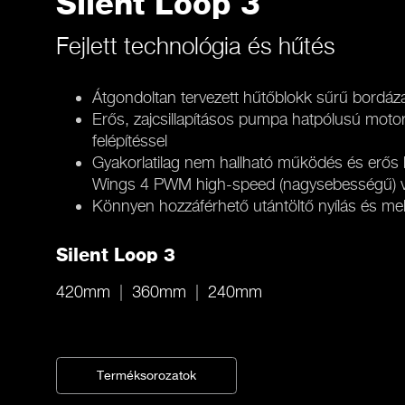
Silent Loop 3
Fejlett technológia és hűtés
Átgondoltan tervezett hűtőblokk sűrű bordáza
Erős, zajcsillapításos pumpa hatpólusú mot
felépítéssel
Gyakorlatilag nem hallható működés és erős 
Wings 4 PWM high-speed (nagysebességű) ven
Könnyen hozzáférhető utántöltő nyílás és mel
Silent Loop 3
420mm
360mm
240mm
Terméksorozatok