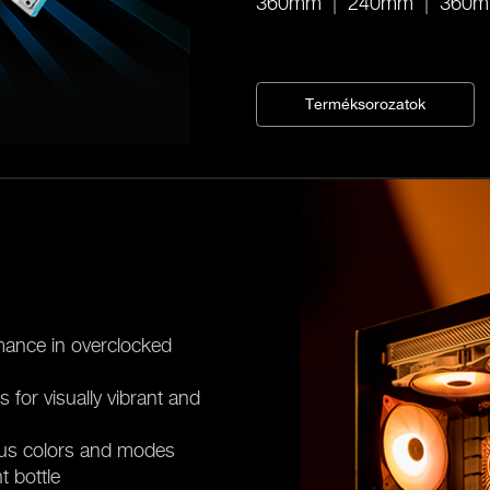
360mm
240mm
360m
Terméksorozatok
ance in overclocked
for visually vibrant and
us colors and modes
t bottle