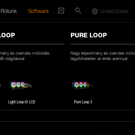
Rólunk
Software
United States
LOOP
PURE LOOP
ítmény és csendes működés,
Nagy teljesítmény és csendes műk
 világítással.
legyőzhetetlen ár-érték aránnyal.
Light Loop IO LCD
Pure Loop 3