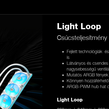
Light Loop
Csúcsteljesítmény 
Fejlett technológiák é
is
Látványos és csendes
nagysebességű ventilát
Mutatós ARGB fények tö
Könnyen hozzáférhető u
ARGB-PWM hub hat cs
Light Loop