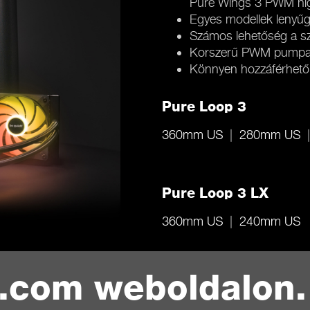
Pure Wings 3 PWM hig
Egyes modellek lenyűg
Számos lehetőség a s
Korszerű PWM pump
Könnyen hozzáférhető ú
Pure Loop 3
360mm US
280mm US
Pure Loop 3 LX
360mm US
240mm US
t.com weboldalon.
Terméksorozatok