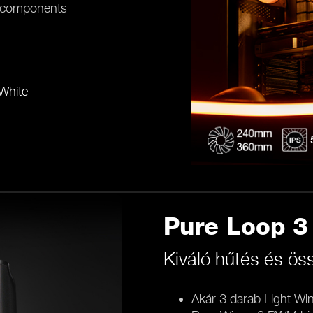
GB components
White
Pure Loop 3
Kiváló hűtés és ös
Akár 3 darab Light W