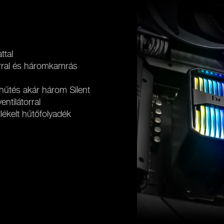
ttal
orral és háromkamrás
hűtés akár három Silent
tilátorral
lékelt hűtőfolyadék