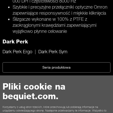
000 DPI i częstotliwości 8000 Hz
Szybkie i precyzyjne przełączniki optyczne Omron
zapewniające responsywność i miękkie kliknięcia
Ślizgacze wykonane w 100% z PTFE z
zaokrąglonymi krawędziami zapewniającymi
wyjątkowo płynne celowanie
Dark Perk
Dark Perk Ergo
Dark Perk Sym
Seria produktowa
Pliki cookie na
bequiet.com.
Kontakt
Warunki współpracy
Prywatność
Pliki cookie
Stopka
Korzystamy z usług stron trzecich, które przechowują lub pobierają informacje na
urządzeniu odwiedzającego stronę. Następnie przetwarzamy te informacje. Wszystko to